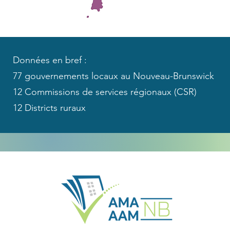
Données en bref :
77 gouvernements locaux au Nouveau-Brunswick
12 Commissions de services régionaux (CSR)
12 Districts ruraux