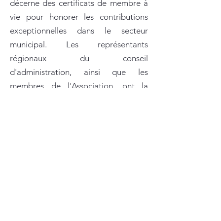
décerne des certificats de membre à
vie pour honorer les contributions
exceptionnelles dans le secteur
municipal. Les représentants
régionaux du conseil
d'administration, ainsi que les
membres de l'Association, ont la
possibilité de soumettre des
candidatures de membres de leurs
régions respectives.
Critères d'admissibilité et
procédures
Prix Membres honoraires